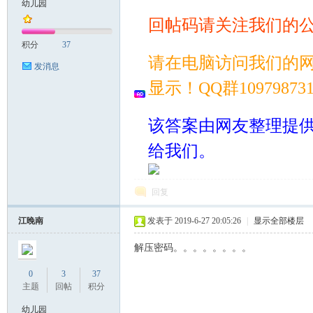
幼儿园
回帖码请关注我们的
案
积分
37
请在电脑访问我们的
发消息
显示！QQ群109798
该答案由网友整理提
给我们。
家
回复
江晚南
发表于 2019-6-27 20:05:26
|
显示全部楼层
解压密码。。。。。。。。
0
3
37
主题
回帖
积分
幼儿园