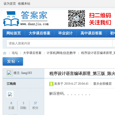
设为首页
收藏本站
网站首页
大学课后答案
毕业设计
高中课后答案
初
论坛
大学课后答案
计算机|网络|信息|数学
程序设计语言编译原理_
楼主:
liang183
程序设计语言编译原理_第三版_陈火
答
»
›
›
›
江晚南
发表于 2019-6-27 20:04:41
|
显示全部楼层
解压密码。。。。。。。。
0
3
37
主题
回帖
积分