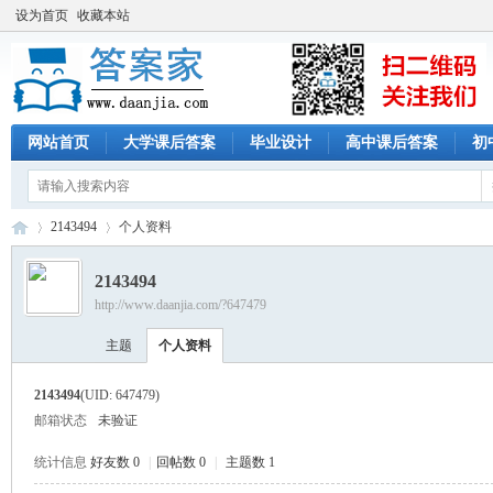
设为首页
收藏本站
网站首页
大学课后答案
毕业设计
高中课后答案
初
2143494
个人资料
2143494
http://www.daanjia.com/?647479
答
›
›
主题
个人资料
2143494
(UID: 647479)
邮箱状态
未验证
统计信息
好友数 0
|
回帖数 0
|
主题数 1