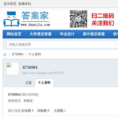
设为首页
收藏本站
网站首页
大学课后答案
毕业设计
高中课后答案
初
8756984
个人资料
8756984
http://www.daanjia.com/?651018
答
›
›
主题
个人资料
8756984
(UID: 651018)
邮箱状态
未验证
统计信息
好友数 0
|
回帖数 0
|
主题数 1