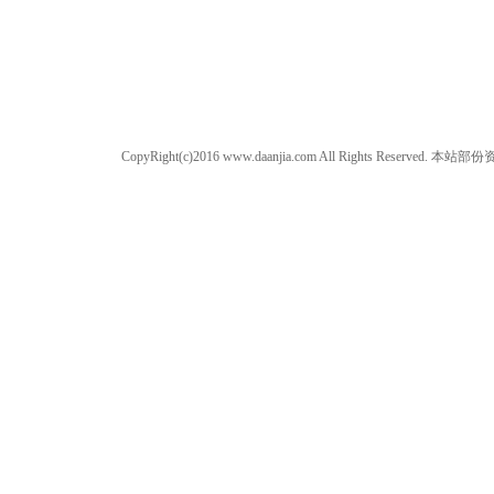
CopyRight(c)2016 www.daanjia.com All Righ