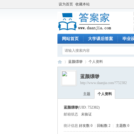
设为首页
收藏本站
网站首页
大学课后答案
毕业
蓝颜缥缈
个人资料
蓝颜缥缈
http://www.daanjia.com/?752382
答
›
›
主题
个人资料
蓝颜缥缈
(UID: 752382)
邮箱状态
未验证
统计信息
好友数 0
|
回帖数 2
|
主题数 0