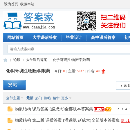
设为首页
收藏本站
网站首页
大学课后答案
毕业设计
高中课后答案
初
论坛
大学课后答案
化学|环境|生物|医学|制药
化学|环境|生物|医学|制药
今日:
0
|
主题:
5037
|
排名:
40
答
»
›
›
返 
全部主题
最新
热门
热帖
精华
更多
物质结构 课后答案 (赵成大)全部版本答案集
...
2
3
4
物质结构 第二版 课后答案 (潘道皑 赵成大)全部版本答案集