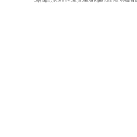
CopyRight(c)2016 www.daanjia.com All Righ