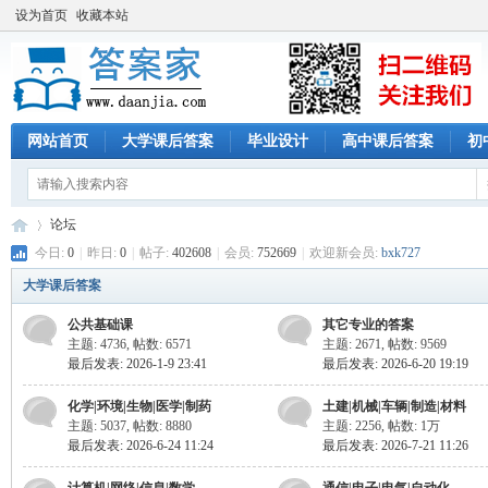
设为首页
收藏本站
网站首页
大学课后答案
毕业设计
高中课后答案
初
论坛
今日:
0
|
昨日:
0
|
帖子:
402608
|
会员:
752669
|
欢迎新会员:
bxk727
大学课后答案
答
»
公共基础课
其它专业的答案
主题: 4736
,
帖数: 6571
主题: 2671
,
帖数: 9569
最后发表: 2026-1-9 23:41
最后发表: 2026-6-20 19:19
化学|环境|生物|医学|制药
土建|机械|车辆|制造|材料
主题: 5037
,
帖数: 8880
主题: 2256
,
帖数:
1万
最后发表: 2026-6-24 11:24
最后发表: 2026-7-21 11:26