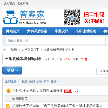
设为首页
收藏本站
网站首页
大学课后答案
毕业设计
高中课后答案
初
论坛
大学课后答案
土建|机械|车辆|制造|材料
土建|机械|车辆|制造|材料
今日:
0
|
主题:
2256
|
排名:
39
答
»
›
›
返 
全部主题
最新
热门
热帖
精华
更多
为什么提示抱歉，该附件无法读取
...
2
版块主题
机械制造工艺学第二版(王先逵著)机械工业出版社课后答案