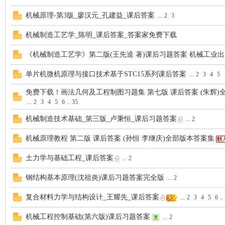
机械原理-第3版_廖汉元_孔建益_课后答案
...
2
3
案
机械制造工艺学_陈明_课后答案_答案家免费下载
《机械制造工艺学》第二版(王先逵 著)课后习题答案 机械工业
单片机微机原理与接口技术基于STC15系列课后答案
...
2
3
4
5
免费下载！画法几何及工程制图习题集 第七版 课后答案 (朱辉)
...
2
3
4
5
6
..
35
机械制造技术基础_第三版_卢秉恒_课后习题答案
...
2
家
机械原理教程 第二版 课后答案 (孙恒 李继庆)全部版本答案集
土力学与基础工程_课后答案
...
2
钢结构基本原理(沈祖炎)课后习题答案完全版
...
2
复合材料力学与结构设计_王耀先_课后答案
...
2
3
4
5
6
..
机械工程控制基础(第六版)课后习题答案
...
2