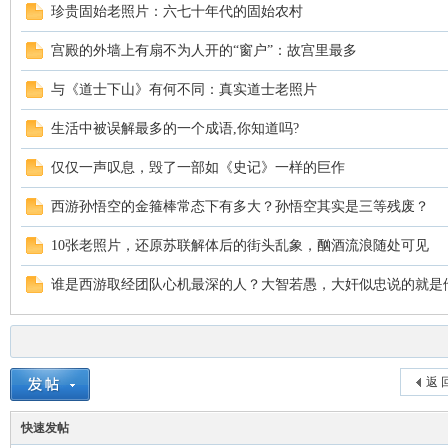
珍贵固始老照片：六七十年代的固始农村
宫殿的外墙上有扇不为人开的“窗户”：故宫里最多
与《道士下山》有何不同：真实道士老照片
生活中被误解最多的一个成语,你知道吗?
仅仅一声叹息，毁了一部如《史记》一样的巨作
西游孙悟空的金箍棒常态下有多大？孙悟空其实是三等残废？
10张老照片，还原苏联解体后的街头乱象，酗酒流浪随处可见
谁是西游取经团队心机最深的人？大智若愚，大奸似忠说的就是
返 
快速发帖