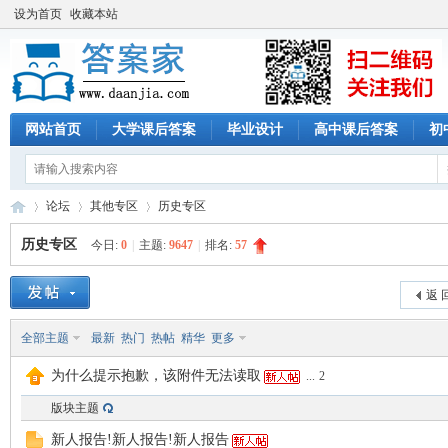
设为首页
收藏本站
网站首页
大学课后答案
毕业设计
高中课后答案
初
论坛
其他专区
历史专区
历史专区
今日:
0
|
主题:
9647
|
排名:
57
答
»
›
›
返 
全部主题
最新
热门
热帖
精华
更多
为什么提示抱歉，该附件无法读取
...
2
版块主题
新人报告!新人报告!新人报告