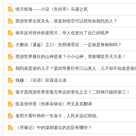
情天恨海——小议《失街亭》马谡之死
案
西游世界生死关头，谁是孙悟空可以把性命相托的人？
南非反对排外的老照片，华人也发出了自己的吼声
大鹏说《通鉴》之23：负荆请罪后，一定就是将相和吗？
西游世界最狂的山神是谁？小小山神，竟敢嘲笑齐天大圣！
我到底是谁的儿子？梁武帝萧衍夺江山美人，儿子却不知道是谁
家
钱穆：《论语》应该这么读
谁才是西游世界里毫无争议的变化之王？二郎神只能排第三！
医圣张仲景《伤寒杂病论》序文及其翻译
老照片看叶帅的一生奋斗，人民永远记得他。
《寻秦记》中的谋朝篡位的忠臣有哪些？