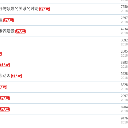
7750
理好与领导的关系的讨论
2018
2397
理
2018
4234
业素养建设
2018
3092
2018
2605
2018
3893
2018
5228
会动因
2018
8828
2018
2997
2018
8704
2018
9476
2018