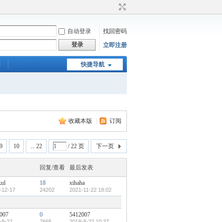
自动登录
找回密码
登录
立即注册
们
快捷导航
收藏本版
|
订阅
9
10
... 22
/ 22 页
下一页
回复/查看
最后发表
ul
18
xihaha
-12-17
24202
2021-11-22 18:02
007
0
5412007
-8-22
7665
2018-8-22 10:37