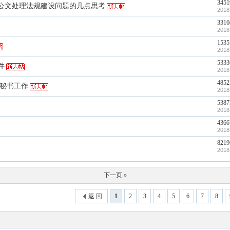
3451
关公文处理法规建设问题的几点思考
2018
3316
2018
1535
2018
5333
件
2018
4852
安秘书工作
2018
5387
2018
4366
2018
8219
2018
下一页 »
返 回
1
2
3
4
5
6
7
8