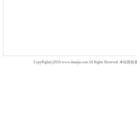
案
CopyRight(c)2016 www.daanjia.com All Righ
家