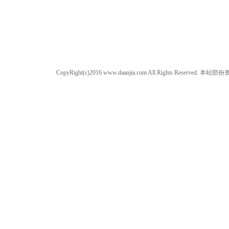
CopyRight(c)2016 www.daanjia.com All Righ