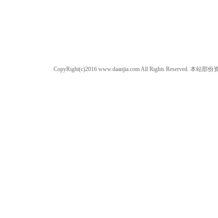
CopyRight(c)2016 www.daanjia.com All Righ