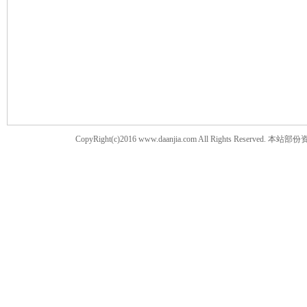
案
CopyRight(c)2016 www.daanjia.com All Righ
家