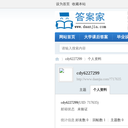
设为首页
收藏本站
网站首页
大学课后答案
毕业
cdy6227299
个人资料
cdy6227299
http://www.daanjia.com/?717635
答
›
›
主题
个人资料
cdy6227299
(UID: 717635)
邮箱状态
未验证
统计信息
好友数 0
|
回帖数 1
|
主题数 0