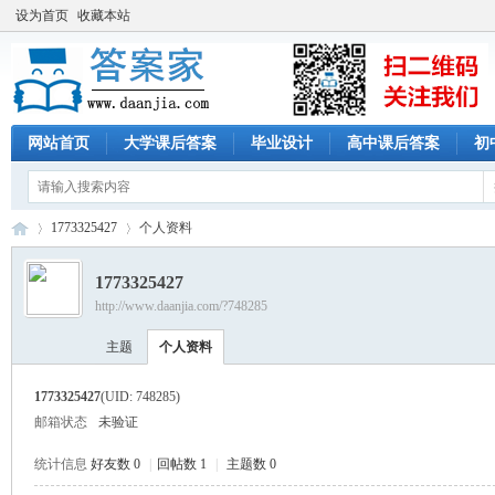
设为首页
收藏本站
网站首页
大学课后答案
毕业设计
高中课后答案
初
1773325427
个人资料
1773325427
http://www.daanjia.com/?748285
答
›
›
主题
个人资料
1773325427
(UID: 748285)
邮箱状态
未验证
统计信息
好友数 0
|
回帖数 1
|
主题数 0