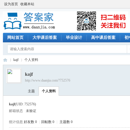
设为首页
收藏本站
网站首页
大学课后答案
毕业设计
高中课后答案
初
kajf
个人资料
kajf
http://www.daanjia.com/?752576
答
›
›
主题
个人资料
kajf
(UID: 752576)
邮箱状态
未验证
统计信息
好友数 0
|
回帖数 0
|
主题数 0