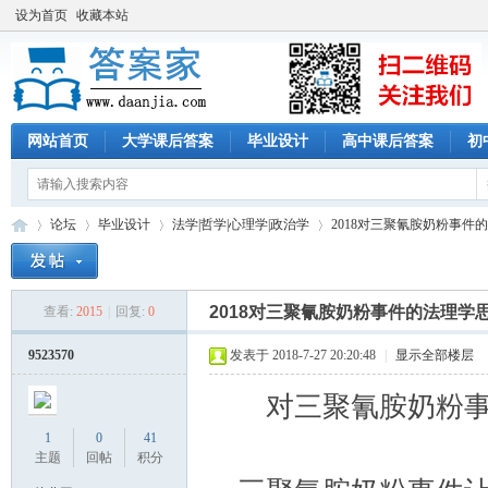
设为首页
收藏本站
网站首页
大学课后答案
毕业设计
高中课后答案
初
论坛
毕业设计
法学|哲学|心理学|政治学
2018对三聚氰胺奶粉事件
2018对三聚氰胺奶粉事件的法理学
查看:
2015
|
回复:
0
答
»
›
›
›
9523570
发表于 2018-7-27 20:20:48
|
显示全部楼层
对三聚氰胺奶粉事件的法理学思
1
0
41
主题
回帖
积分