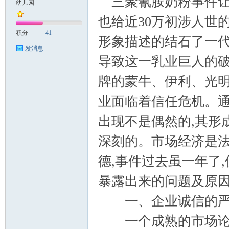
三聚氰胺奶粉事件让
幼儿园
也给近30万初涉人世
案
积分
41
形象描述的结石了一代
发消息
导致这一乳业巨人的破
牌的蒙牛、伊利、光明
业面临着信任危机。通
出现不是偶然的,其形
家
深刻的。市场经济是法
德,事件过去虽一年了
暴露出来的问题及原
一、企业诚信的严
一个成熟的市场论文联盟