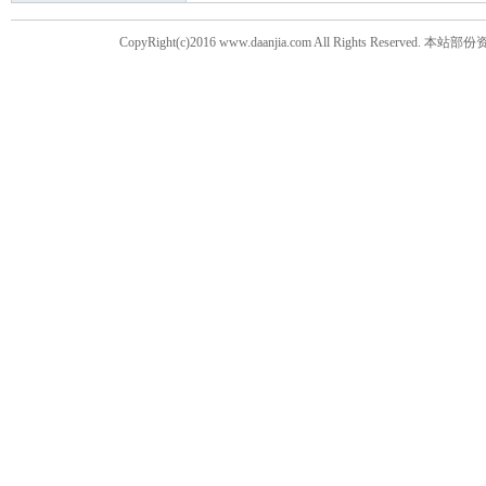
CopyRight(c)2016 www.daanjia.com All Righ