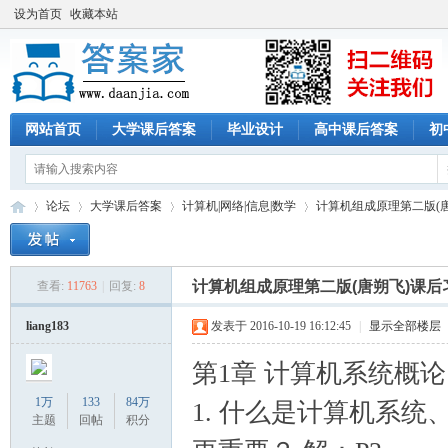
设为首页
收藏本站
网站首页
大学课后答案
毕业设计
高中课后答案
初
论坛
大学课后答案
计算机|网络|信息|数学
计算机组成原理第二版(
计算机组成原理第二版(唐朔飞)课后
查看:
11763
|
回复:
8
答
»
›
›
›
liang183
发表于 2016-10-19 16:12:45
|
显示全部楼层
第1章 计算机系统概论
1万
133
84万
1. 什么是计算机系
主题
回帖
积分