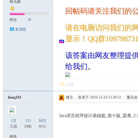
幼儿园
回帖码请关注我们的
案
积分
38
请在电脑访问我们的
发消息
显示！QQ群109798
该答案由网友整理提
给我们。
家
回复
liang183
楼主
|
发表于 2016-12-24 13:30:52
|
显示全
Java语言程序设计基础篇_第十版_梁勇_
1万
133
84万
主题
回帖
积分
校长