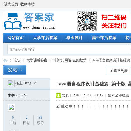
设为首页
收藏本站
网站首页
大学课后答案
毕业设计
高中课后答案
初
论坛
大学课后答案
计算机|网络|信息|数学
Java语言程序设计基础
返回列表
楼主:
liang183
Java语言程序设计基础篇_第十版_
答
»
›
›
›
小宇_qtmPS
发表于 2016-12-24 01:21:36
|
显示全部楼层
感谢楼主！！！！！！！！！！！！！！
0
2
38
主题
回帖
积分