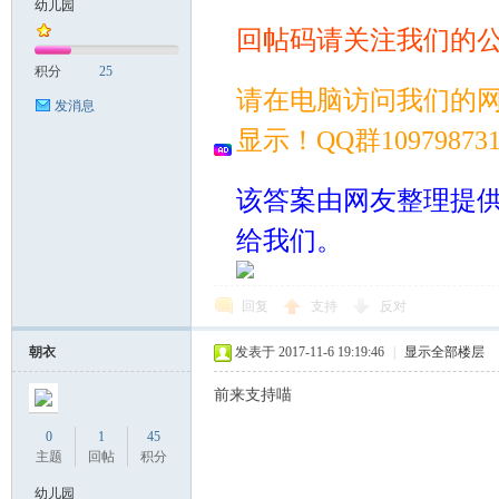
幼儿园
回帖码请关注我们的
案
积分
25
请在电脑访问我们的
发消息
显示！QQ群109798
该答案由网友整理提
给我们。
家
回复
支持
反对
朝衣
发表于 2017-11-6 19:19:46
|
显示全部楼层
前来支持喵
0
1
45
主题
回帖
积分
幼儿园