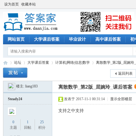
设为首页
收藏本站
网站首页
大学课后答案
毕业设计
高中课后答案
初
论坛
大学课后答案
计算机|网络|信息|数学
离散数学_第2版_屈婉玲
返回列表
楼主:
liang183
离散数学_第2版_屈婉玲_课后答案
答
»
›
›
›
Steady24
发表于 2017-11-1 00:31:14
|
显示全部楼层
支持之中支持
0
1
25
主题
回帖
积分