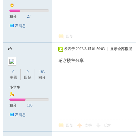
积分
27
发消息
回复
zft
发表于 2022-3-15 01:59:03
|
显示全部楼层
感谢楼主分享
0
9
183
主题
回帖
积分
小学生
积分
183
发消息
回复
支持
反对