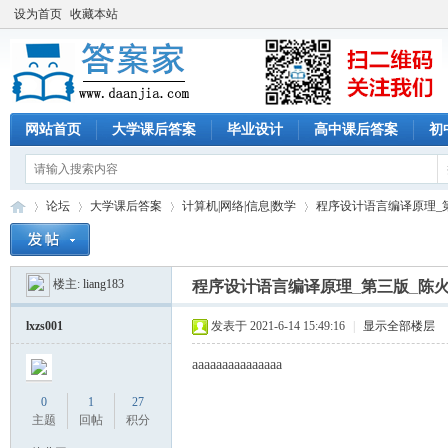
设为首页
收藏本站
网站首页
大学课后答案
毕业设计
高中课后答案
初
论坛
大学课后答案
计算机|网络|信息|数学
程序设计语言编译原理_
楼主:
liang183
程序设计语言编译原理_第三版_陈火
答
»
›
›
›
lxzs001
发表于 2021-6-14 15:49:16
|
显示全部楼层
aaaaaaaaaaaaaaa
0
1
27
主题
回帖
积分