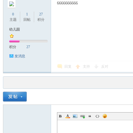
6666666666
0
1
27
主题
回帖
积分
幼儿园
积分
27
发消息
回复
支持
反对