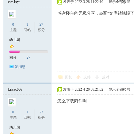
zws1xys
发表于 2022-3-28 11:22:10
|
显示全部楼层
感谢楼主的无私分享，sb百*文库钻钱眼
0
1
27
主题
回帖
积分
幼儿园
积分
27
发消息
回复
支持
反对
krissc666
发表于 2022-4-20 08:21:02
|
显示全部楼层
怎么下载附件啊
0
1
27
主题
回帖
积分
幼儿园