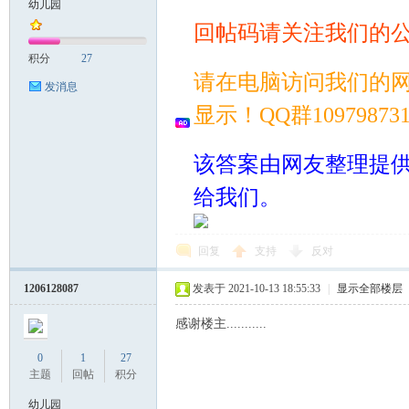
幼儿园
回帖码请关注我们的
案
积分
27
请在电脑访问我们的
发消息
显示！QQ群109798
该答案由网友整理提
给我们。
家
回复
支持
反对
1206128087
发表于 2021-10-13 18:55:33
|
显示全部楼层
感谢楼主...........
0
1
27
主题
回帖
积分
幼儿园