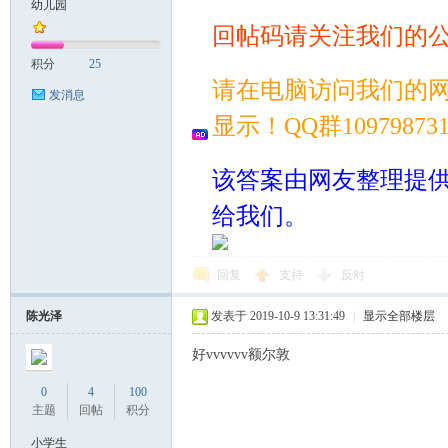
幼儿园
回帖码请关注我们的
案
积分
25
请在电脑访问我们的
发消息
显示！QQ群109798
该答案由网友整理提
给我们。
家
回复
支持
反对
陈光泽
发表于 2019-10-9 13:31:49
|
显示全部楼层
好vvvvvv额尔敦
0
4
100
主题
回帖
积分
小学生