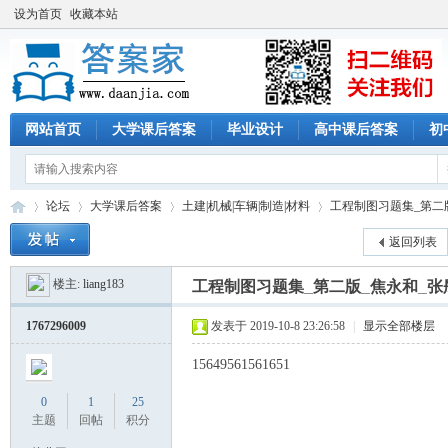
设为首页
收藏本站
网站首页
大学课后答案
毕业设计
高中课后答案
初
论坛
大学课后答案
土建|机械|车辆|制造|材料
工程制图习题集_第二版
返回列表
楼主:
liang183
工程制图习题集_第二版_焦永和_张
答
»
›
›
›
1767296009
发表于 2019-10-8 23:26:58
|
显示全部楼层
15649561561651
0
1
25
主题
回帖
积分