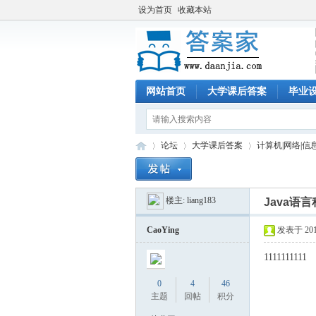
设为首页
收藏本站
网站首页
大学课后答案
毕业
论坛
大学课后答案
计算机|网络|信
楼主:
liang183
Java语
答
»
›
›
CaoYing
发表于 2017-
1111111111
0
4
46
主题
回帖
积分