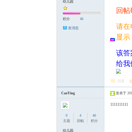
幼儿园
回帖
案
积分
46
请在
发消息
显示
该答
给我
家
回复
CaoYing
发表于 2017-
1111111111
0
4
46
主题
回帖
积分
幼儿园