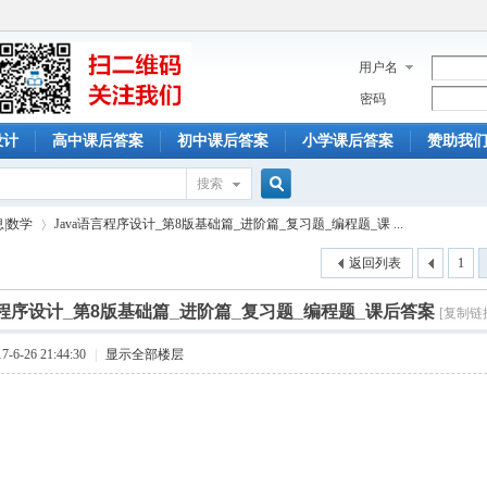
用户名
密码
设计
高中课后答案
初中课后答案
小学课后答案
赞助我
搜索
搜
息|数学
Java语言程序设计_第8版基础篇_进阶篇_复习题_编程题_课 ...
返回列表
1
索
言程序设计_第8版基础篇_进阶篇_复习题_编程题_课后答案
[复制链
›
6-26 21:44:30
|
显示全部楼层