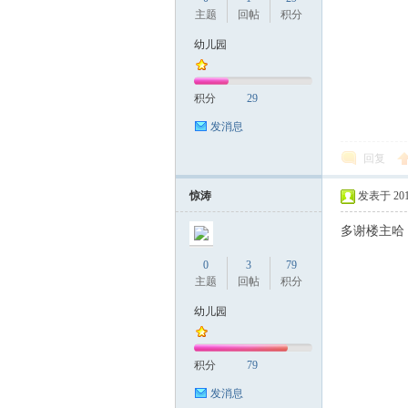
主题
回帖
积分
幼儿园
积分
29
发消息
回复
惊涛
发表于 2017-
多谢楼主哈
0
3
79
主题
回帖
积分
幼儿园
积分
79
发消息