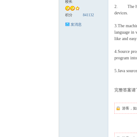
校长
2. The hardw
devices.
案
积分
841132
发消息
3.The machin
language in 
like and eas
4.Source pro
program into
5.Java sourc
家
完整答案请
游客，如