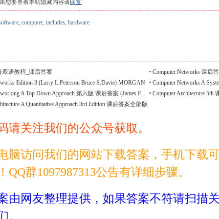
果您要查看本帖隐藏内容请
回复
software
,
computer
,
includes
,
hardware
务双语教程_课后答案
•
Computer Networks 
works Edition 3 (Larry L.Peterson Bruce S.Davie) MORGAN
•
Computer Networks A S
P
版本答案集
etworking A Top Down Approach 第六版 课后答案 (James F.
•
Computer Architecture
部版本答案集
版本答案集
chitecture A Quantitative Approach 3rd Edition 课后答案全部版
码请关注我们的公众号获取。
电脑访问我们的网站下载答案，手机下载
！QQ群1097987313公告有详细步骤。
案由网友整理提供，如果答案不符请扫描
们。