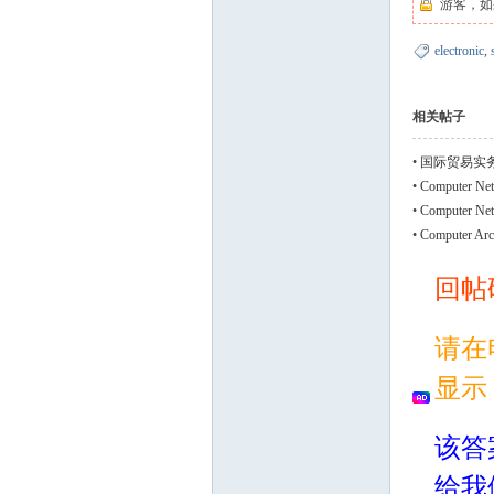
游客，如
electronic
,
相关帖子
•
国际贸易实
•
Computer Net
KAUFMANN 
•
Computer N
Kurose)全
•
Computer Ar
本答案集
回帖
请在
显示
该答
给我