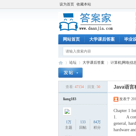
设为首页
收藏本站
网站首页
大学课后答案
毕业
论坛
大学课后答案
计算机|网络|信
Java语
查看:
47154
|
回复:
50
答
»
›
›
liang183
发表于 2016-
Chapter 1 In
1. A compute
1万
133
84万
general, hard
主题
回帖
积分
hardware and