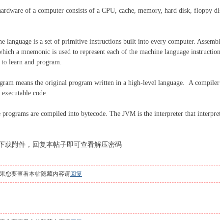
are of a computer consists of a CPU, cache, memory, hard disk, floppy dis
e language is a set of primitive instructions built into every computer. Assem
which a mnemonic is used to represent each of the machine language instruction
y to learn and program.
gram means the original program written in a high-level language. A compiler i
 executable code.
e programs are compiled into bytecode. The JVM is the interpreter that interp
下载附件，回复本帖子即可查看解压密码
果您要查看本帖隐藏内容请
回复