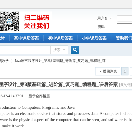
用户名
密码
设计
高中课后答案
初中课后答案
小学课后答案
赞助我
搜索
搜
息|数学
Java语言程序设计_第8版基础篇_进阶篇_复习题_编程题_课 ...
返回列表
1
索
言程序设计_第8版基础篇_进阶篇_复习题_编程题_课后答案
[复制链
›
12-4 14:37:01
|
显示全部楼层
troduction to Computers, Programs, and Java
r is an electronic device that stores and processes data. A computer includ
ware is the physical aspect of the computer that can be seen, and software is the 
 make it work.