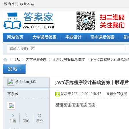
设为首页
收藏本站
网站首页
大学课后答案
毕业设计
高中课后答案
初
论坛
大学课后答案
计算机|网络|信息|数学
java语言程序设计基础
楼主:
liang183
java语言程序设计基础篇第十版课
答
»
›
›
›
可乐水
发表于 2021-12-30 10:56:17
|
显示全部楼层
感谢感谢感谢感谢感谢
0
1
27
主题
回帖
积分