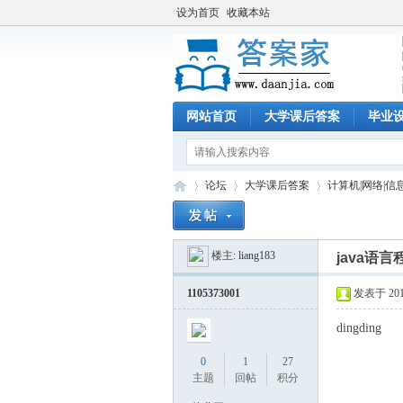
设为首页
收藏本站
网站首页
大学课后答案
毕业
论坛
大学课后答案
计算机|网络|信
楼主:
liang183
java语
答
»
›
›
1105373001
发表于 2019-
dingding
0
1
27
主题
回帖
积分