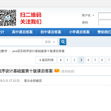
用户名
密码
设计
高中课后答案
初中课后答案
小学课后答案
赞助我
搜索
搜
息|数学
java语言程序设计基础篇第十版课后答案
返回列表
1
2
3
4
5
6
7
索
言程序设计基础篇第十版课后答案
[复制链接]
›
5-11 17:12:52
|
显示全部楼层