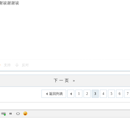
谢诶谢谢诶
支持
反对
下一页 »
返回列表
1
2
3
4
5
6
7