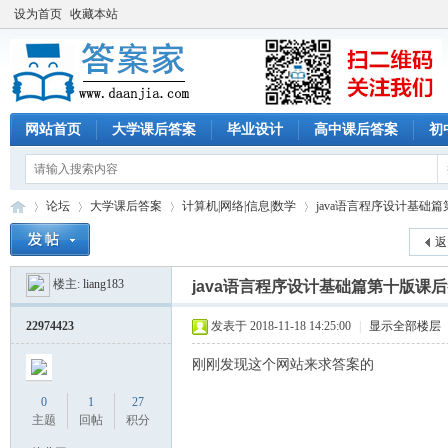
设为首页
收藏本站
网站首页
大学课后答案
毕业设计
高中课后答案
初
论坛
大学课后答案
计算机|网络|信息|数学
java语言程序设计基础
返
楼主:
liang183
java语言程序设计基础篇第十版课
答
»
›
›
›
22974423
发表于 2018-11-18 14:25:00
|
显示全部楼层
刚刚发现这个网站来求答案的
0
1
27
主题
回帖
积分