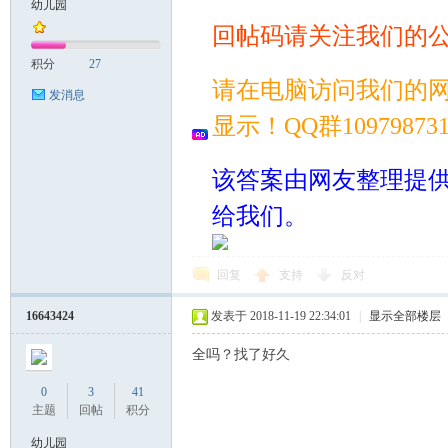
幼儿园
回帖码请关注我们的
案
积分
27
请在电脑访问我们的
发消息
显示！QQ群109798
该答案由网友整理提
给我们。
家
回复
支持
反对
16643424
发表于 2018-11-19 22:34:01
|
显示全部楼层
全吗？找了好久
0
3
41
主题
回帖
积分
幼儿园