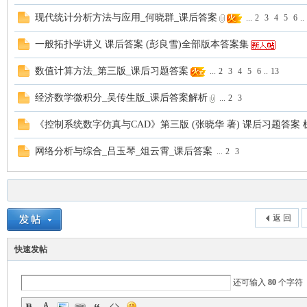
现代统计分析方法与应用_何晓群_课后答案
...
2
3
4
5
6
..
一般拓扑学讲义 课后答案 (彭良雪)全部版本答案集
数值计算方法_第三版_课后习题答案
...
2
3
4
5
6
..
13
经济数学微积分_吴传生版_课后答案解析
...
2
3
《控制系统数字仿真与CAD》第三版 (张晓华 著) 课后习题答案
网络分析与综合_吕玉琴_俎云霄_课后答案
...
2
3
返 回
快速发帖
还可输入
80
个字符