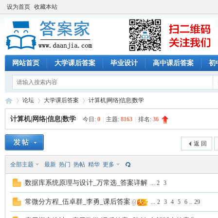
设为首页
收藏本站
网站首页
大学课后答案
毕业设计
高中课后答案
初
论坛
大学课后答案
计算机|网络|信息|数学
计算机|网络|信息|数学
今日:
0
|
主题:
8163
|
排名:
36
答
»
›
›
返 回
全部主题
最新
热门
热帖
精华
更多
数据库系统原理与设计_万常选_答案详解
...
2
3
常微分方程_伍卓群_李勇_课后答案
...
2
3
4
5
6
..
29