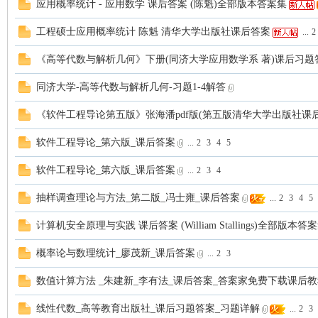
应用概率统计 - 应用数学 课后答案 (陈魁)全部版本答案集
案
工程硕士应用概率统计 陈魁 清华大学出版社课后答案
...
2
《高等代数与解析几何》下册(同济大学应用数学系 著)课后习题
同济大学-高等代数与解析几何-习题1-4解答
《软件工程导论第五版》张海潘pdf版(第五版清华大学出版社课后
软件工程导论_第六版_课后答案
...
2
3
4
5
软件工程导论_第六版_课后答案
...
2
3
4
家
抽样调查理论与方法_第二版_冯士雍_课后答案
...
2
3
4
5
计算机安全原理与实践 课后答案 (William Stallings)全部版本答
概率论与数理统计_廖茂新_课后答案
...
2
3
数值计算方法 _朱建新_李有法_课后答案_答案家免费下载课后
线性代数_高等教育出版社_课后习题答案_习题详解
...
2
3