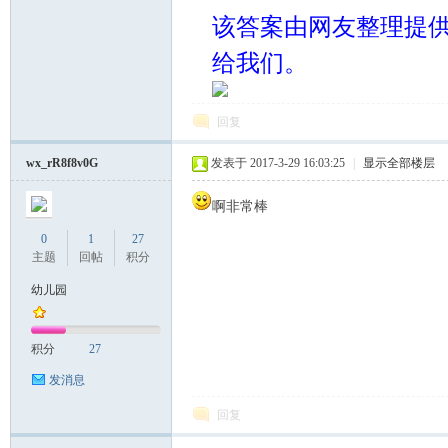
该答案由网友整理提
给我们。
回复
wx_rR8f8v0G
发表于 2017-3-29 16:03:25
|
显示全部楼层
啊非常棒
0
1
27
主题
回帖
积分
幼儿园
积分
27
发消息
回复