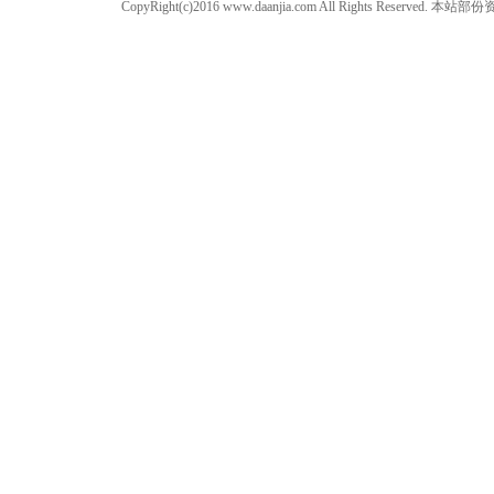
CopyRight(c)2016 www.daanjia.com All Righ