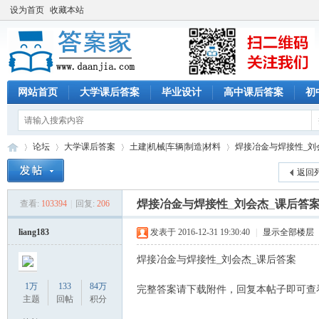
设为首页
收藏本站
网站首页
大学课后答案
毕业设计
高中课后答案
初
论坛
大学课后答案
土建|机械|车辆|制造|材料
焊接冶金与焊接性_刘
返回
焊接冶金与焊接性_刘会杰_课后答
查看:
103394
|
回复:
206
答
»
›
›
›
liang183
发表于 2016-12-31 19:30:40
|
显示全部楼层
焊接冶金与焊接性_刘会杰_课后答案
1万
133
84万
完整答案请下载附件，回复本帖子即可查
主题
回帖
积分