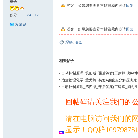
校长
游客，如果您要查看本帖隐藏内容请
回复
案
积分
841112
发消息
游客，如果您要查看本帖隐藏内容请
回复
焊接
,
冶金
相关帖子
•
自动控制原理_第四版_课后答案(王建辉_顾树生
家
•
冶金物理化学_董元箎_实验4碳酸盐分解压测定
•
自动控制原理_第四版_课后答案(王建辉_顾树生
回帖码请关注我们的
请在电脑访问我们的
显示！QQ群109798